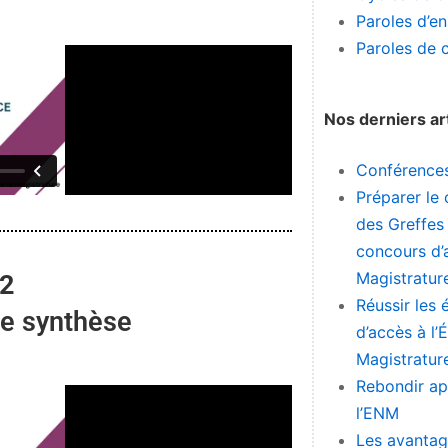
Paroles d’e
Paroles de 
Nos derniers ar
Conférence
Préparer le 
des Greffes
concours d’a
Magistratur
 2
Réussir les
de synthèse
d’accès à l’
Magistratur
Rebondir ap
l’ENM
Les avantag