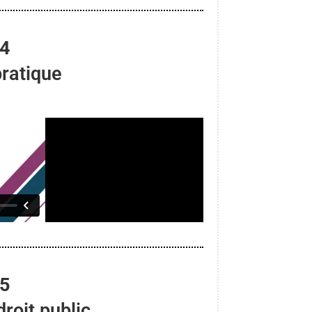
 4
pratique
 5
roit public